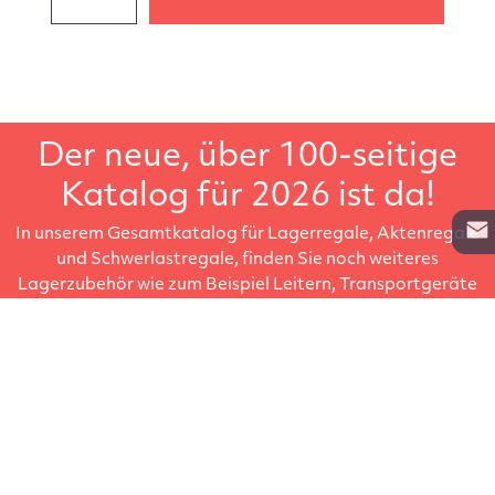
Der neue, über 100-seitige
Katalog für 2026 ist da!
In unserem Gesamtkatalog für Lagerregale, Aktenregale
und Schwerlastregale, finden Sie noch weiteres
Lagerzubehör wie zum Beispiel Leitern, Transportgeräte
oder Regalbeschriftungen. Der große Regalkatalog, ideal
um in Ruhe darin zu blättern.
Katalog anfordern